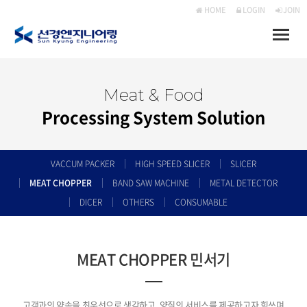
HOME
LOGIN
JOIN
Toggle
naviga
Meat & Food
Processing System Solution
VACCUM PACKER
HIGH SPEED SLICER
SLICER
MEAT CHOPPER
BAND SAW MACHINE
METAL DETECTOR
DICER
OTHERS
CONSUMABLE
MEAT CHOPPER 민서기
고객과의 약속을 최우선으로 생각하고, 양질의 서비스를 제공하고자 힘쓰며