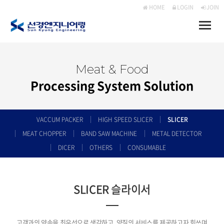
HOME
LOGIN
JOIN
Toggle
naviga
Meat & Food
Processing System Solution
VACCUM PACKER
HIGH SPEED SLICER
SLICER
MEAT CHOPPER
BAND SAW MACHINE
METAL DETECTOR
DICER
OTHERS
CONSUMABLE
SLICER 슬라이서
고객과의 약속을 최우선으로 생각하고, 양질의 서비스를 제공하고자 힘쓰며