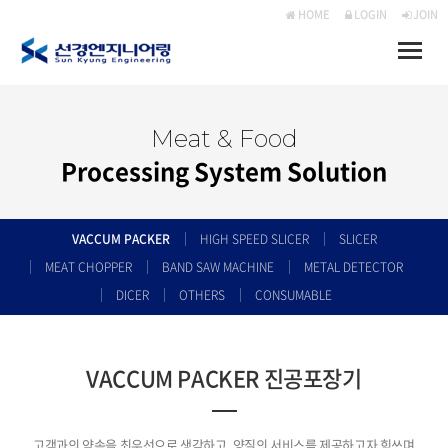
HOME
LOGIN
JOIN
Toggle
naviga
Meat & Food
Processing System Solution
VACCUM PACKER
HIGH SPEED SLICER
SLICER
MEAT CHOPPER
BAND SAW MACHINE
METAL DETECTOR
DICER
OTHERS
CONSUMABLE
VACCUM PACKER 진공포장기
고객과의 약속을 최우선으로 생각하고, 양질의 서비스를 제공하고자 힘쓰며