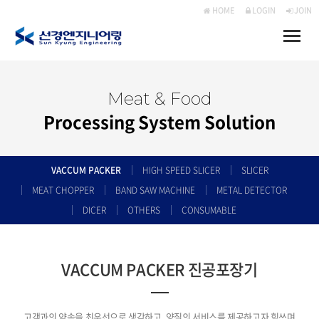
HOME
LOGIN
JOIN
Toggle
naviga
Meat & Food
Processing System Solution
VACCUM PACKER
HIGH SPEED SLICER
SLICER
MEAT CHOPPER
BAND SAW MACHINE
METAL DETECTOR
DICER
OTHERS
CONSUMABLE
VACCUM PACKER 진공포장기
고객과의 약속을 최우선으로 생각하고, 양질의 서비스를 제공하고자 힘쓰며