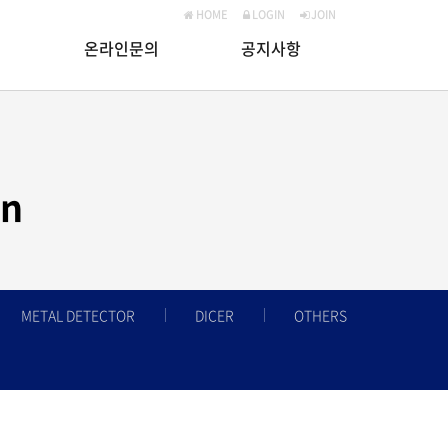
HOME
LOGIN
JOIN
온라인문의
공지사항
on
METAL DETECTOR
DICER
OTHERS