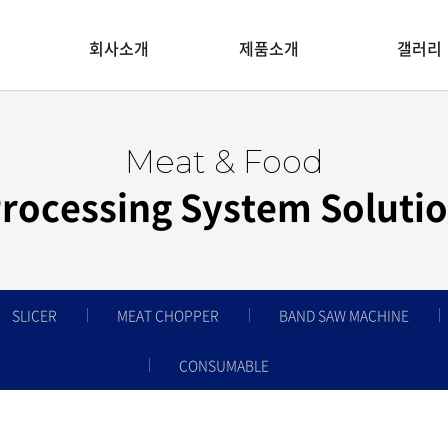
회사소개
제품소개
갤러리
Meat & Food
rocessing System Soluti
SLICER
MEAT CHOPPER
BAND SAW MACHINE
CONSUMABLE